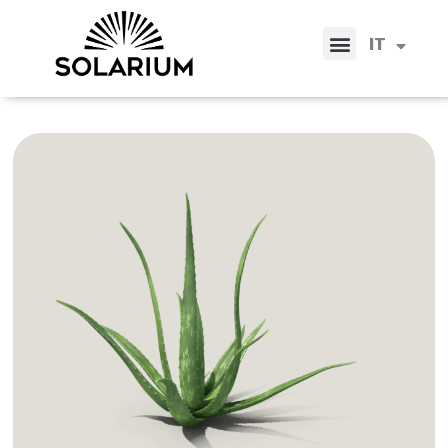
EN
IT
ES