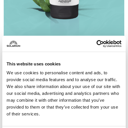
Ingredienti
This website uses cookies
aqua (water), glycerin, propanediol,
We use cookies to personalise content and ads, to
phenoxyethanol, acrylates/c10-30 alkyl acrylate
provide social media features and to analyse our traffic.
crosspolymer, hydroxyacetophenone, oleoyl
We also share information about your use of our site with
tyrosine, sodium hydroxide, parfum (fragrance),
our social media, advertising and analytics partners who
luffa cylindrica seed oil, oleic acid, gossypium
may combine it with other information that you’ve
herbaceum (cotton) seed extract, hydrolyzed
provided to them or that they’ve collected from your use
citrus aurantium dulcis fruit extract, sodium pca,
of their services.
phytic acid, glycine soja (soybean) oil, erythritol,
chondrus crispus, xanthan gum, vitis vinifera