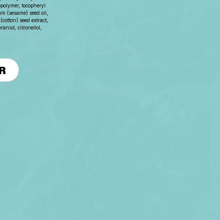
opolymer, tocopheryl
um (sesame) seed oil,
cotton) seed extract,
aniol, citronellol,
R