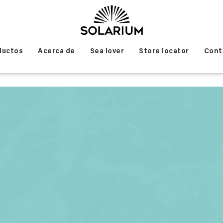
ductos
Acerca de
Sea lover
Store locator
Cont