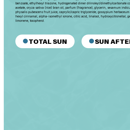
benzoate, ethylhexyl triazone, hydrogenated dimer dilinoleyl/dimethylcarbonate c
acetate, oryza sativa (rice) bran oil, parfum (fragrance), glycerin, sesamum indic
physalis pubescens fruit juice, caprylic/capric triglyceride, gossypium herbaceum (
hexyl cinnamal, alpha-isomethyl ionone, citric acid, linalool, hydroxycitronellal, ger
limonene, tocopherol.
TOTAL SUN
SUN AFTE