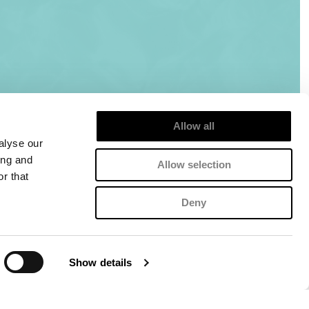
Allow all
alyse our
ing and
Allow selection
r that
Deny
Show details