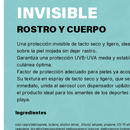
INVISIBLE
ROSTRO Y CUERPO
Una protección invisible de tacto seco y ligero, ide
sobre la piel mojada sin dejar rastro.
Garantiza una protección UVB-UVA media y estable
cutánea óptima.
Factor de protección adecuado para pieles ya acos
Su textura en espray de tacto seco y ligero, que s
inmediato, unida al aerosol con dispensador up&do
el producto ideal para los amantes de los deportes
playa.
Ingredientes
coco-caprylate/caprate, butane, alcohol denat., dibutyl adipate, propane, c12-15 al
isobutane, bis-ethylhexyloxyphenol methoxyphenyl triazine, diethylamino hydro